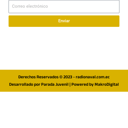
Correo
electrónico
Enviar
Síguenos en redes
F
I
T
a
n
w
c
s
i
e
t
t
Derechos Reservados © 2023 - radionaval.com.ec
b
a
t
Desarrollado por
Parada Juvenil
| Powered by
MakroDigital
o
g
e
o
r
r
k
a
m