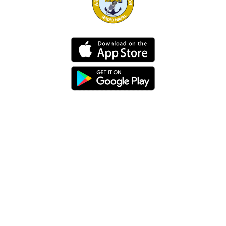
Dirección
Av. 25 de Julio – Base Naval Sur
Teléfonos
0994209939
Email
info@radionaval.com.ec
Suscribirme