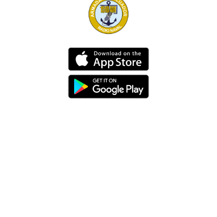
Dirección
Av. 25 de Julio – Base Naval Sur
Teléfonos
0994209939
Email
info@radionaval.com.ec