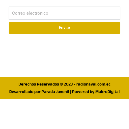
Suscribirme
Correo
electrónico
Enviar
Síguenos en redes
F
I
T
a
n
w
c
s
i
e
t
t
Derechos Reservados © 2023 - radionaval.com.ec
b
a
t
Desarrollado por
Parada Juvenil
| Powered by
MakroDigital
o
g
e
o
r
r
k
a
m