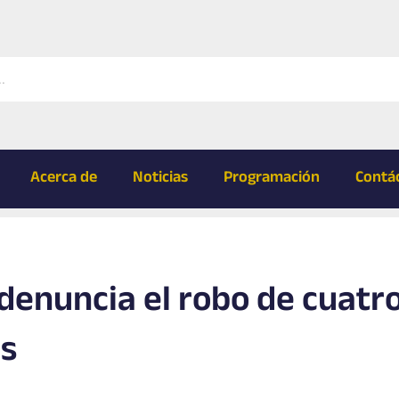
Acerca de
Noticias
Programación
Contá
enuncia el robo de cuatr
os