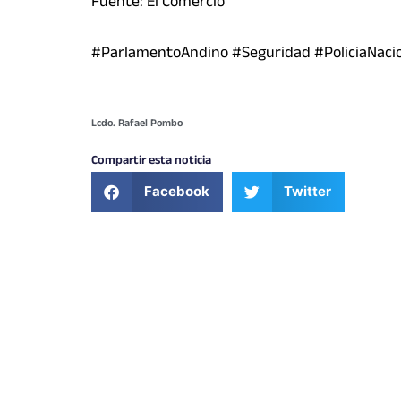
Fuente: El Comercio
#ParlamentoAndino #Seguridad #PoliciaNacio
Lcdo. Rafael Pombo
Compartir esta noticia
Facebook
Twitter