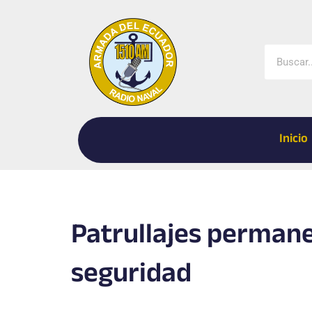
Ir
al
contenido
Buscar
Inicio
Patrullajes permane
seguridad