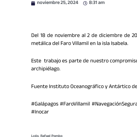
noviembre 25, 2024
8:31 am
Del 18 de noviembre al 2 de diciembre de 20
metálica del Faro Villamil en la isla Isabela.
Este trabajo es parte de nuestro compromiso c
archipiélago.
Fuente Instituto Oceanográfico y Antártico d
#Galápagos #FaroVillamil #NavegaciónSegu
#Inocar
Lcdo. Rafael Pombo