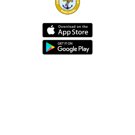
Dirección
Av. 25 de Julio – Base Naval Sur
Teléfonos
0994209939
Email
info@radionaval.com.ec
Suscribirme