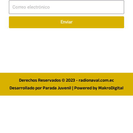
Correo
electrónico
Enviar
Síguenos en redes
F
I
T
a
n
w
c
s
i
e
t
t
Derechos Reservados © 2023 - radionaval.com.ec
b
a
t
Desarrollado por
Parada Juvenil
| Powered by
MakroDigital
o
g
e
o
r
r
k
a
m