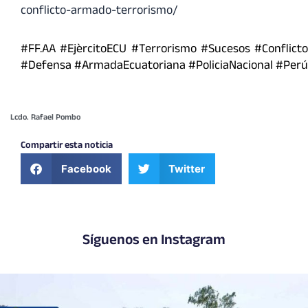
conflicto-armado-terrorismo/
#FF.AA #EjèrcitoECU #Terrorismo #Sucesos #Conflicto
#Defensa #ArmadaEcuatoriana #PoliciaNacional #Perú
Lcdo. Rafael Pombo
Compartir esta noticia
Facebook
Twitter
Síguenos en Instagram