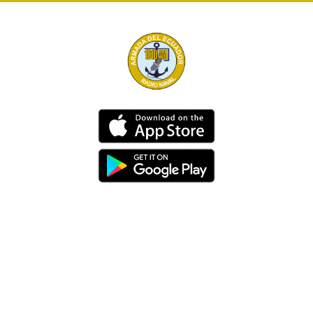
Dirección
Av. 25 de Julio – Base Naval Sur
Teléfonos
0994209939
Email