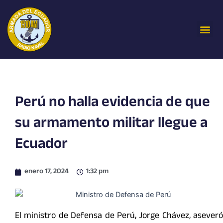
Ir
al
Me
contenido
Perú no halla evidencia de que
su armamento militar llegue a
Ecuador
enero 17, 2024
1:32 pm
El ministro de Defensa de Perú, Jorge Chávez, aseveró