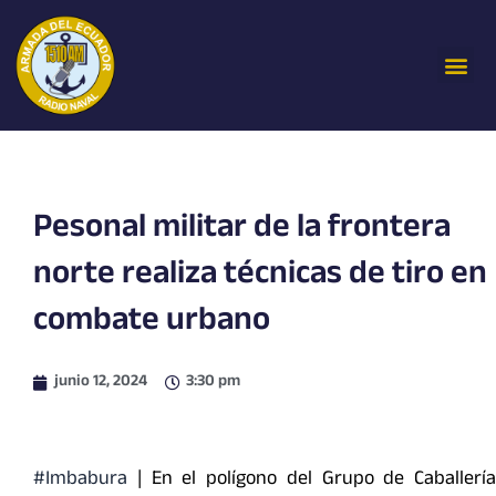
Ir
al
Me
contenido
Pesonal militar de la frontera
norte realiza técnicas de tiro en
combate urbano
junio 12, 2024
3:30 pm
#Imbabura
| En el polígono del Grupo de Caballería