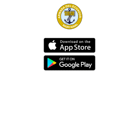
Dirección
Av. 25 de Julio – Base Naval Sur
Teléfonos
0994209939
Email
info@radionaval.com.ec