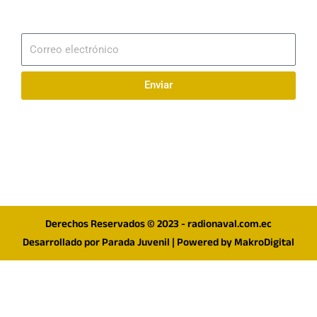
Suscribirme
Correo
electrónico
Enviar
Síguenos en redes
F
I
T
a
n
w
c
s
i
e
t
t
Derechos Reservados © 2023 - radionaval.com.ec
b
a
t
Desarrollado por
Parada Juvenil
| Powered by
MakroDigital
o
g
e
o
r
r
k
a
m