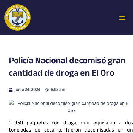
Ir
al
Me
contenido
Policía Nacional decomisó gran
cantidad de droga en El Oro
junio 24, 2024
8:53 am
1 950 paquetes con droga, que equivalen a dos
toneladas de cocaína, fueron decomisadas en un