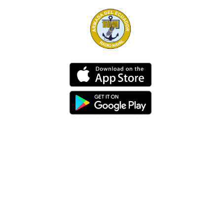
Dirección
Av. 25 de Julio – Base Naval Sur
Teléfonos
0994209939
Email
info@radionaval.com.ec