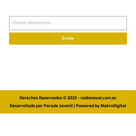
Suscribirme
Correo
electrónico
Enviar
Síguenos en redes
F
I
T
a
n
w
c
s
i
e
t
t
Derechos Reservados © 2023 - radionaval.com.ec
b
a
t
Desarrollado por
Parada Juvenil
| Powered by
MakroDigital
o
g
e
o
r
r
k
a
m