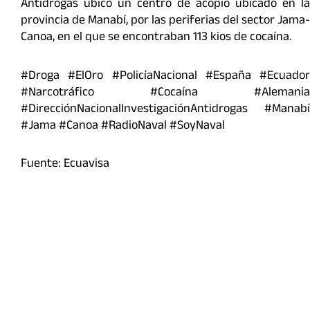
Antidrogas ubicó un centro de acopio ubicado en la
provincia de Manabí, por las periferias del sector Jama-
Canoa, en el que se encontraban 113 kios de cocaína.
#Droga #ElOro #PolicíaNacional #España #Ecuador
#Narcotráfico #Cocaína #Alemania
#DirecciónNacionalInvestigaciónAntidrogas #Manabí
#Jama #Canoa #RadioNaval #SoyNaval
Fuente: Ecuavisa