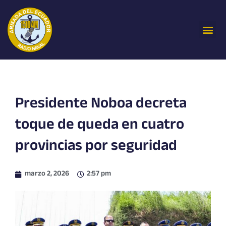
Ir
al
Me
contenido
Presidente Noboa decreta
toque de queda en cuatro
provincias por seguridad
marzo 2, 2026
2:57 pm