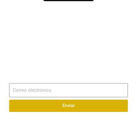
Dirección
Av. 25 de Julio – Base Naval Sur
Teléfonos
0994209939
Email
info@radionaval.com.ec
Suscribirme
Correo
electrónico
Enviar
Síguenos en redes