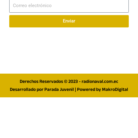
Correo
electrónico
Enviar
Síguenos en redes
F
I
T
a
n
w
c
s
i
e
t
t
Derechos Reservados © 2023 - radionaval.com.ec
b
a
t
Desarrollado por
Parada Juvenil
| Powered by
MakroDigital
o
g
e
o
r
r
k
a
m