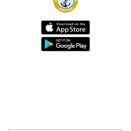
Dirección
Av. 25 de Julio – Base Naval Sur
Teléfonos
0994209939
Email
info@radionaval.com.ec
Suscribirme