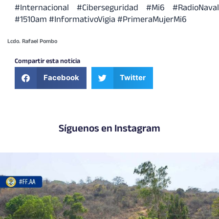
#Internacional
#Ciberseguridad
#Mi6
#RadioNaval
#1510am
#InformativoVigia
#PrimeraMujerMi6
Lcdo. Rafael Pombo
Compartir esta noticia
Facebook
Twitter
Síguenos en Instagram