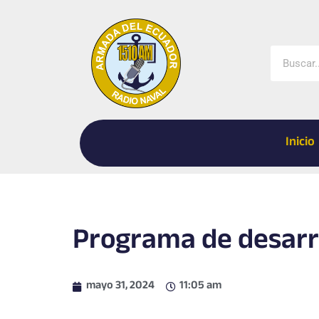
Ir
al
contenido
Buscar
Inicio
Programa de desar
mayo 31, 2024
11:05 am