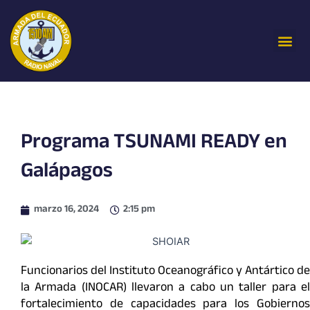
Ir
al
Me
contenido
Programa TSUNAMI READY en
Galápagos
marzo 16, 2024
2:15 pm
Funcionarios del Instituto Oceanográfico y Antártico de
la Armada (INOCAR) llevaron a cabo un taller para el
fortalecimiento de capacidades para los Gobiernos