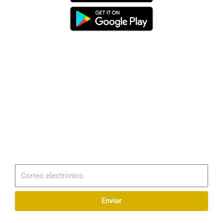
Dirección
Av. 25 de Julio – Base Naval Sur
Teléfonos
0994209939
Email
info@radionaval.com.ec
Suscribirme
Correo
electrónico
Enviar