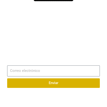
Dirección
Av. 25 de Julio – Base Naval Sur
Teléfonos
0994209939
Email
info@radionaval.com.ec
Suscribirme
Correo
electrónico
Enviar
Síguenos en redes