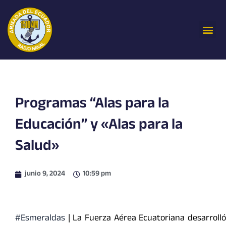
Ir
al
Me
contenido
Programas “Alas para la
Educación” y «Alas para la
Salud»
junio 9, 2024
10:59 pm
#Esmeraldas
| La Fuerza Aérea Ecuatoriana desarrolló