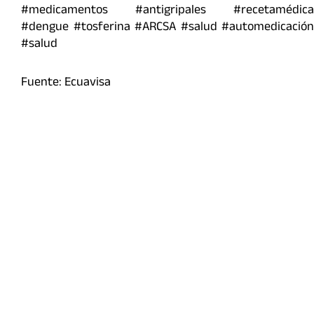
#medicamentos #antigripales #recetamédica
#dengue #tosferina #ARCSA #salud #automedicación
#salud
Fuente: Ecuavisa