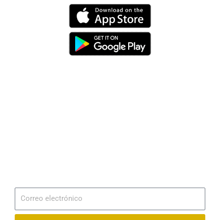
Dirección
Av. 25 de Julio – Base Naval Sur
Teléfonos
0994209939
Email
info@radionaval.com.ec
Suscribirme
Correo
electrónico