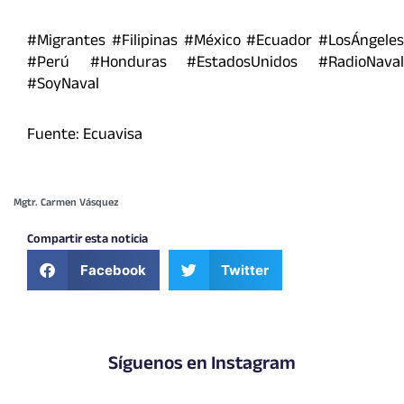
#Migrantes #Filipinas #México #Ecuador #LosÁngeles
#Perú #Honduras #EstadosUnidos #RadioNaval
#SoyNaval
Fuente: Ecuavisa
Mgtr. Carmen Vásquez
Compartir esta noticia
Facebook
Twitter
Síguenos en Instagram