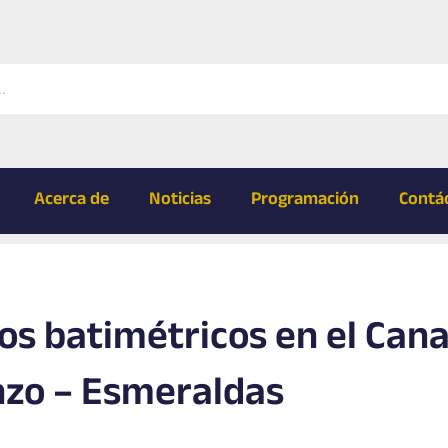
Acerca de
Noticias
Programación
Contá
os batimétricos en el Cana
nzo – Esmeraldas