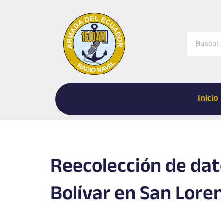
Ir
al
contenido
Buscar
Inicio
Reecolección de dat
Bolívar en San Lore