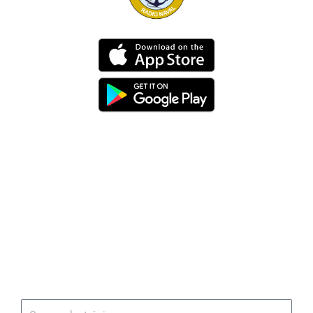
Dirección
Av. 25 de Julio – Base Naval Sur
Teléfonos
0994209939
Email
info@radionaval.com.ec
Suscribirme
Correo