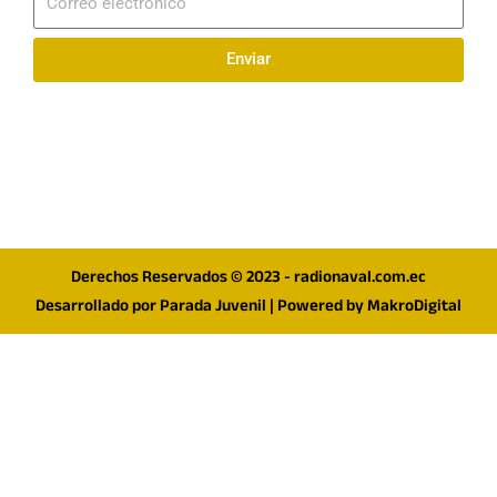
electrónico
Enviar
Síguenos en redes
F
I
T
a
n
w
c
s
i
e
t
t
Derechos Reservados © 2023 - radionaval.com.ec
b
a
t
Desarrollado por
Parada Juvenil
| Powered by
MakroDigital
o
g
e
o
r
r
k
a
m