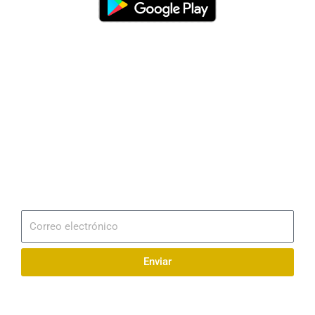
Dirección
Av. 25 de Julio – Base Naval Sur
Teléfonos
0994209939
Email
info@radionaval.com.ec
Suscribirme
Correo
electrónico
Enviar