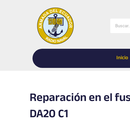
Ir
al
contenido
Buscar
Inicio
Reparación en el fu
DA20 C1