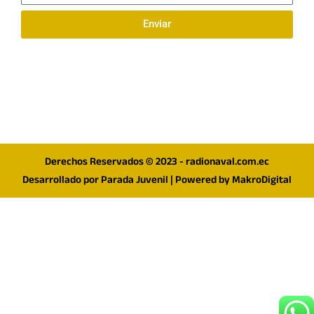
Enviar
Síguenos en redes
F
I
T
a
n
w
c
s
i
e
t
t
Derechos Reservados © 2023 - radionaval.com.ec
b
a
t
Desarrollado por
Parada Juvenil
| Powered by
MakroDigital
o
g
e
o
r
r
k
a
m