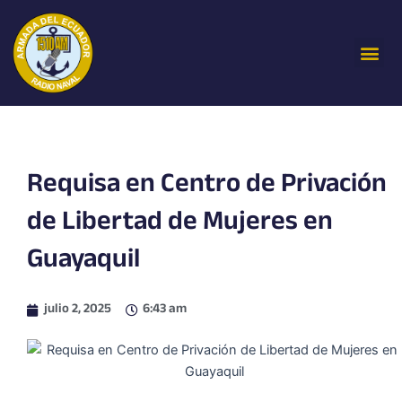
Ir
al
Me
contenido
Requisa en Centro de Privación
de Libertad de Mujeres en
Guayaquil
julio 2, 2025
6:43 am