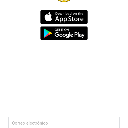
Dirección
Av. 25 de Julio – Base Naval Sur
Teléfonos
0994209939
Email
info@radionaval.com.ec
Suscribirme
Correo
electrónico