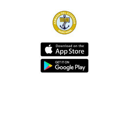
Dirección
Av. 25 de Julio – Base Naval Sur
Teléfonos
0994209939
Email