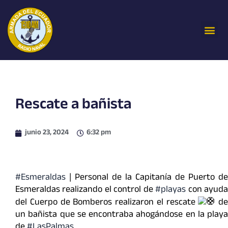
Ir
al
Me
contenido
Rescate a bañista
junio 23, 2024
6:32 pm
#Esmeraldas
| Personal de la Capitanía de Puerto de
Esmeraldas realizando el control de
#playas
con ayud
del Cuerpo de Bomberos realizaron el rescate
de
un bañista que se encontraba ahogándose en la playa
de
#LasPalmas
.