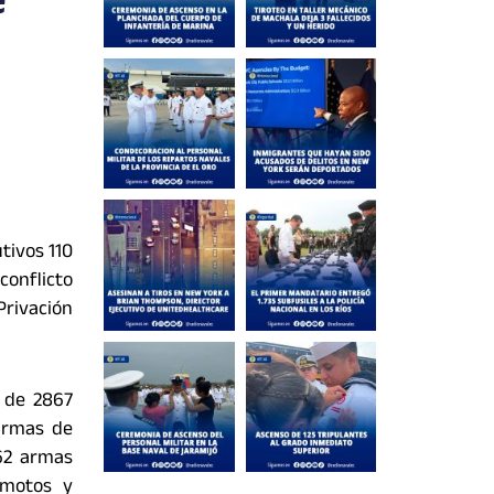
e
tivos 110
conflicto
Privación
l de 2867
 armas de
 62 armas
 motos y