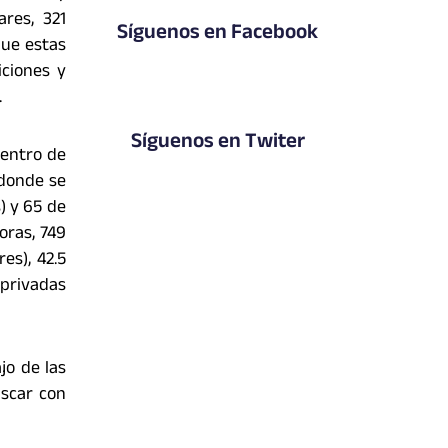
ares, 321
Síguenos en Facebook
que estas
iciones y
.
Síguenos en Twiter
Centro de
 donde se
) y 65 de
oras, 749
es), 42.5
 privadas
jo de las
uscar con