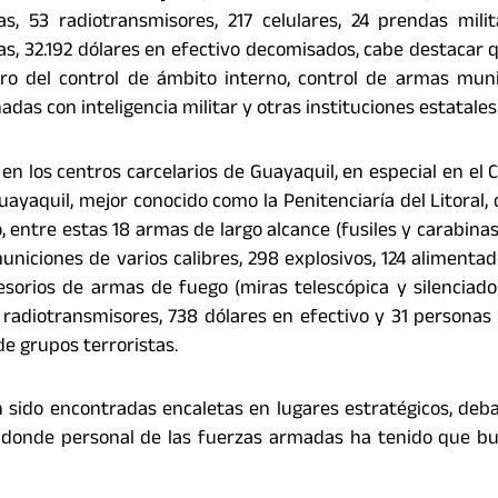
, 53 radiotransmisores, 217 celulares, 24 prendas milit
as, 32.192 dólares en efectivo decomisados, cabe destacar 
tro del control de ámbito interno, control de armas mun
as con inteligencia militar y otras instituciones estatales
en los centros carcelarios de Guayaquil, en especial en el 
ayaquil, mejor conocido como la Penitenciaría del Litoral,
entre estas 18 armas de largo alcance (fusiles y carabinas
municiones de varios calibres, 298 explosivos, 124 alimentad
sorios de armas de fuego (miras telescópica y silenciador
25 radiotransmisores, 738 dólares en efectivo y 31 personas
de grupos terroristas.
 sido encontradas encaletas en lugares estratégicos, deba
es, donde personal de las fuerzas armadas ha tenido que b