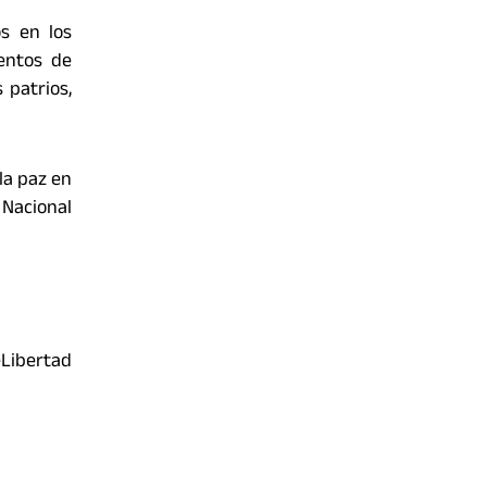
s en los
entos de
 patrios,
la paz en
 Nacional
Libertad