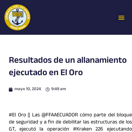
Ir
al
Me
contenido
Resultados de un allanamiento
ejecutado en El Oro
mayo 10, 2024
9:49 am
#El Oro || Las @FFAAECUADOR cómo parte del bloque
de seguridad y a fin de debilitar las estructuras de los
GT, ejecutó la operación #Kraken 226 ejecutando