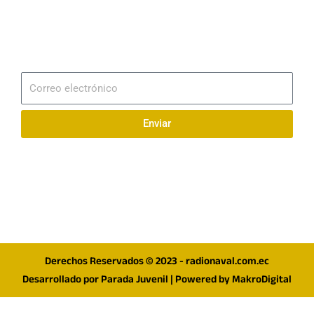
Email
info@radionaval.com.ec
Suscribirme
Correo
electrónico
Enviar
Síguenos en redes
F
I
T
a
n
w
c
s
i
e
t
t
Derechos Reservados © 2023 - radionaval.com.ec
b
a
t
Desarrollado por
Parada Juvenil
| Powered by
MakroDigital
o
g
e
o
r
r