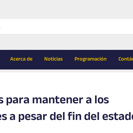
Acerca de
Noticias
Programación
Contá
as para mantener a los
es a pesar del fin del estad