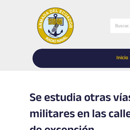
Ir
al
contenido
Buscar
Inicio
Se estudia otras ví
militares en las call