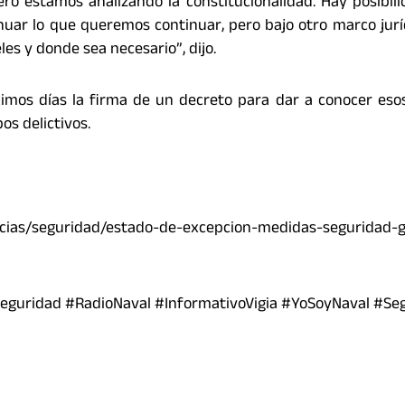
ero estamos analizando la constitucionalidad. Hay posibil
nuar lo que queremos continuar, pero bajo otro marco jurí
eles y donde sea necesario”, dijo.
ximos días la firma de un decreto para dar a conocer es
os delictivos.
as/seguridad/estado-de-excepcion-medidas-seguridad-g
guridad #RadioNaval #InformativoVigia #YoSoyNaval #Se