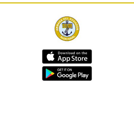
Dirección
Av. 25 de Julio – Base Naval Sur
Teléfonos
0994209939