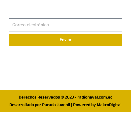
Suscribirme
Correo
electrónico
Enviar
Síguenos en redes
F
I
T
a
n
w
c
s
i
e
t
t
Derechos Reservados © 2023 - radionaval.com.ec
b
a
t
Desarrollado por
Parada Juvenil
| Powered by
MakroDigital
o
g
e
o
r
r
k
a
m