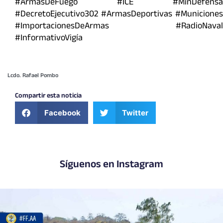
#ArmasDeFuego #ICE #MinDefensa
#DecretoEjecutivo302 #ArmasDeportivas #Municiones
#ImportacionesDeArmas #RadioNaval
#InformativoVigía
Lcdo. Rafael Pombo
Compartir esta noticia
Facebook
Twitter
Síguenos en Instagram