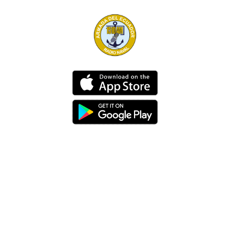
Dirección
Av. 25 de Julio – Base Naval Sur
Teléfonos
0994209939
Email
info@radionaval.com.ec