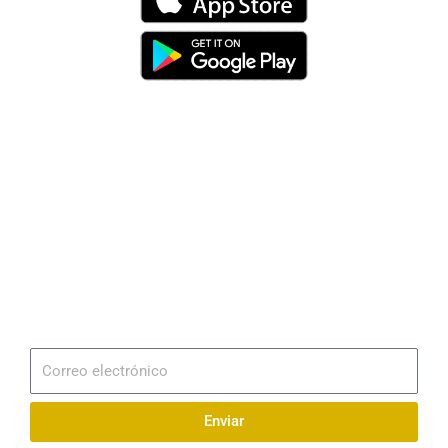
Dirección
Av. 25 de Julio – Base Naval Sur
Teléfonos
0994209939
Email
info@radionaval.com.ec
Suscribirme
Correo
electrónico
Enviar