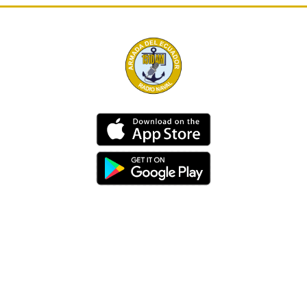
Dirección
Av. 25 de Julio – Base Naval Sur
Teléfonos
0994209939