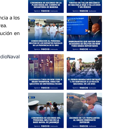
cia a los
ea.
bución en
dioNaval