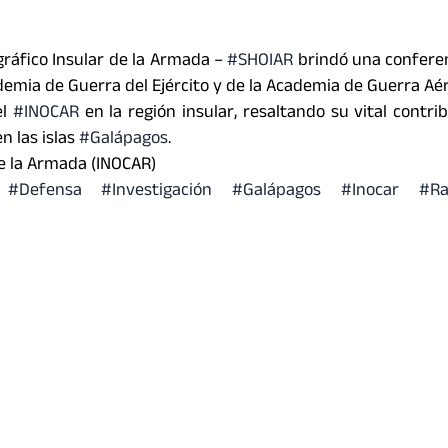
ográfico Insular de la Armada –
#SHOIAR
brindó una conferen
emia de Guerra del Ejército y de la Academia de Guerra Aér
el
#INOCAR
en la región insular, resaltando su vital contri
n las islas
#Galápagos
.
de la Armada (INOCAR)
#Defensa
#Investigación
#Galápagos
#Inocar #Ra