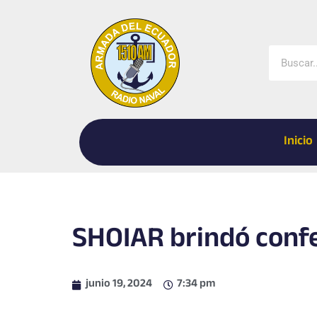
Ir
al
contenido
Buscar
Inicio
SHOIAR brindó conf
junio 19, 2024
7:34 pm