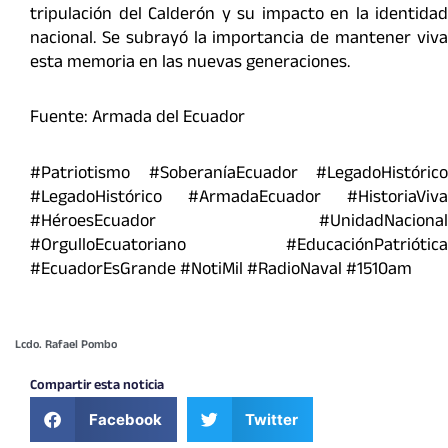
tripulación del Calderón y su impacto en la identidad
nacional. Se subrayó la importancia de mantener viva
esta memoria en las nuevas generaciones.
Fuente: Armada del Ecuador
#Patriotismo #SoberaníaEcuador #LegadoHistórico
#LegadoHistórico #ArmadaEcuador #HistoriaViva
#HéroesEcuador #UnidadNacional
#OrgulloEcuatoriano #EducaciónPatriótica
#EcuadorEsGrande #NotiMil #RadioNaval #1510am
Lcdo. Rafael Pombo
Compartir esta noticia
Facebook
Twitter