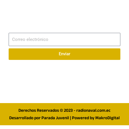
Email
info@radionaval.com.ec
Suscribirme
Correo
electrónico
Enviar
Síguenos en redes
F
I
T
a
n
w
c
s
i
e
t
t
Derechos Reservados © 2023 - radionaval.com.ec
b
a
t
Desarrollado por
Parada Juvenil
| Powered by
MakroDigital
o
g
e
o
r
r