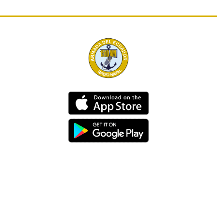
Dirección
Av. 25 de Julio – Base Naval Sur
Teléfonos
0994209939