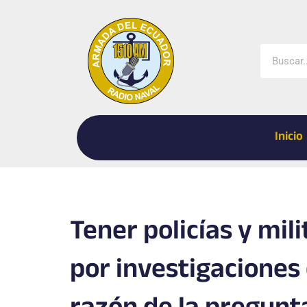
Ir
al
contenido
Buscar
Inicio
Tener policías y mili
por investigaciones e