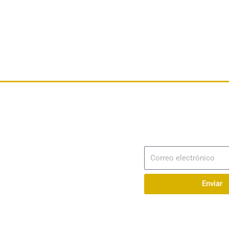
Dirección
Av. 25 de Julio – Base Naval Sur
Suscribir
Correo
Teléfonos
electrónico
0994209939
Enviar
Email
info@radionaval.com.ec