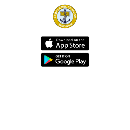
Dirección
Av. 25 de Julio – Base Naval Sur
Teléfonos
0994209939
Email
info@radionaval.com.ec