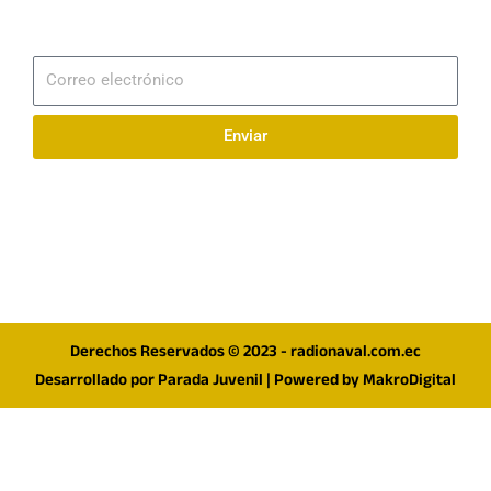
Suscribirme
Correo
electrónico
Enviar
Síguenos en redes
F
I
T
a
n
w
c
s
i
e
t
t
Derechos Reservados © 2023 - radionaval.com.ec
b
a
t
Desarrollado por
Parada Juvenil
| Powered by
MakroDigital
o
g
e
o
r
r
k
a
m