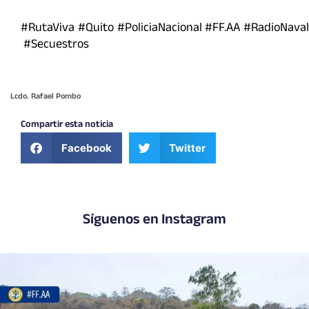
#RutaViva #Quito #PoliciaNacional #FF.AA #RadioNaval
#Secuestros
Lcdo. Rafael Pombo
Compartir esta noticia
Facebook
Twitter
Síguenos en Instagram