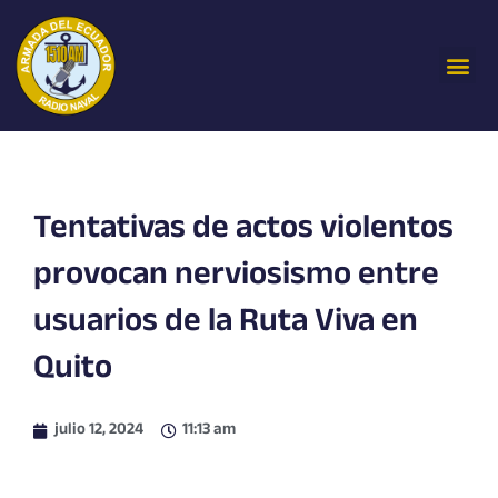
Ir
al
Me
contenido
Tentativas de actos violentos
provocan nerviosismo entre
usuarios de la Ruta Viva en
Quito
julio 12, 2024
11:13 am