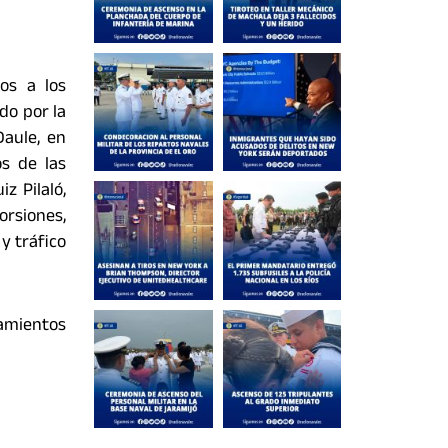
os a los
do por la
Daule, en
s de las
z Pilaló,
orsiones,
y tráfico
amientos