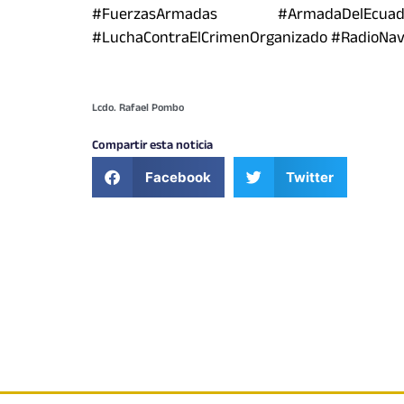
#FuerzasArmadas #ArmadaDelE
#LuchaContraElCrimenOrganizado #RadioNav
Lcdo. Rafael Pombo
Compartir esta noticia
Facebook
Twitter