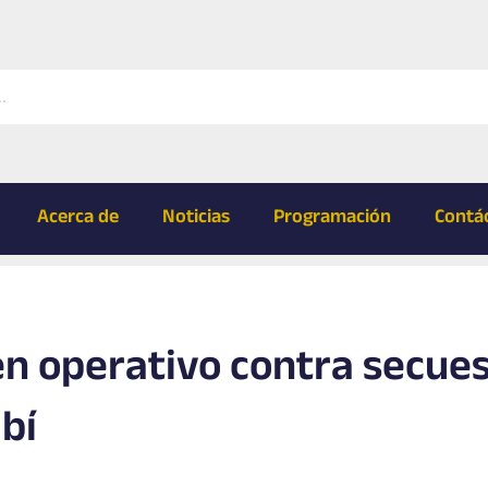
Acerca de
Noticias
Programación
Contá
n operativo contra secue
bí