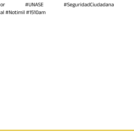
cuador #UNASE #SeguridadCiudadana #
al #Notimil #1510am