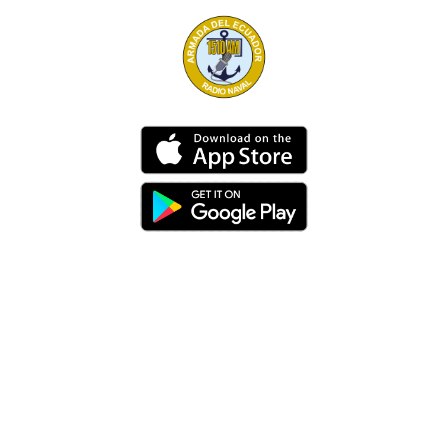
Dirección
Av. 25 de Julio – Base Naval Sur
Teléfonos
0994209939
Email
info@radionaval.com.ec