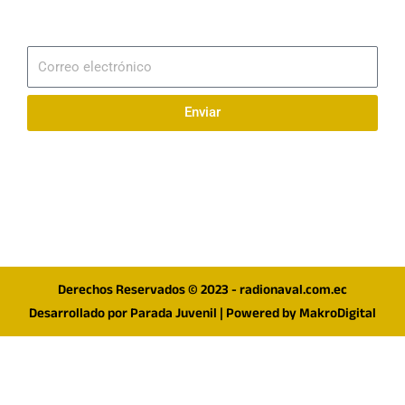
Suscribirme
Correo
electrónico
Enviar
Síguenos en redes
F
I
T
a
n
w
c
s
i
e
t
t
Derechos Reservados © 2023 - radionaval.com.ec
b
a
t
Desarrollado por
Parada Juvenil
| Powered by
MakroDigital
o
g
e
o
r
r
k
a
m