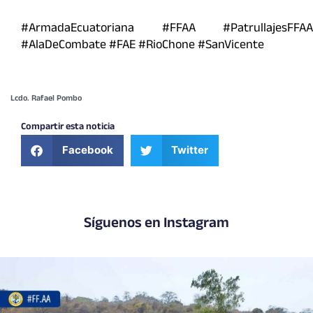
#ArmadaEcuatoriana #FFAA #PatrullajesFFAA
#AlaDeCombate #FAE #RioChone #SanVicente
Lcdo. Rafael Pombo
Compartir esta noticia
Facebook
Twitter
Síguenos en Instagram