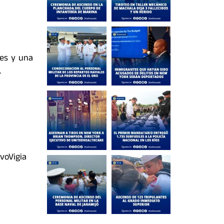
es y una
.
voVigia