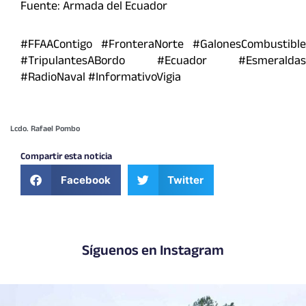
Fuente: Armada del Ecuador
#FFAAContigo #FronteraNorte #GalonesCombustible
#TripulantesABordo #Ecuador #Esmeraldas
#RadioNaval #InformativoVigia
Lcdo. Rafael Pombo
Compartir esta noticia
Facebook
Twitter
Síguenos en Instagram