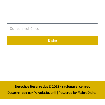
Email
info@radionaval.com.ec
Suscribirme
Correo
electrónico
Enviar
Síguenos en redes
F
I
T
a
n
w
c
s
i
e
t
t
Derechos Reservados © 2023 - radionaval.com.ec
b
a
t
Desarrollado por
Parada Juvenil
| Powered by
MakroDigital
o
g
e
o
r
r