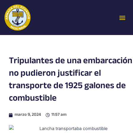
Ir
al
Me
contenido
Tripulantes de una embarcación
no pudieron justificar el
transporte de 1925 galones de
combustible
marzo 9, 2024
11:57 am