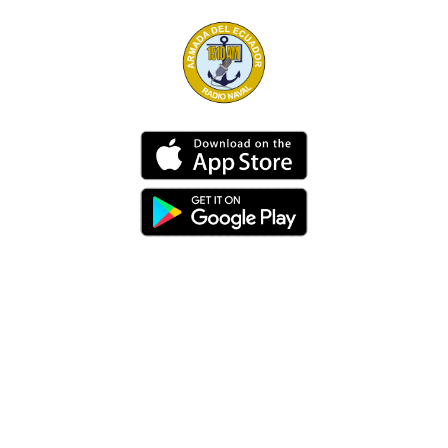
Dirección
Av. 25 de Julio – Base Naval Sur
Teléfonos
0994209939
Email
info@radionaval.com.ec