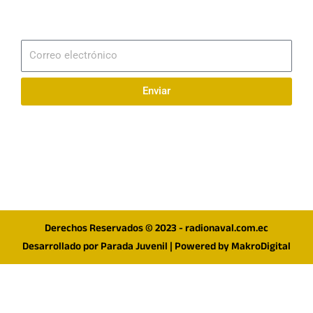
Suscribirme
Correo
electrónico
Enviar
Síguenos en redes
F
I
T
a
n
w
c
s
i
e
t
t
Derechos Reservados © 2023 - radionaval.com.ec
b
a
t
Desarrollado por
Parada Juvenil
| Powered by
MakroDigital
o
g
e
o
r
r
k
a
m