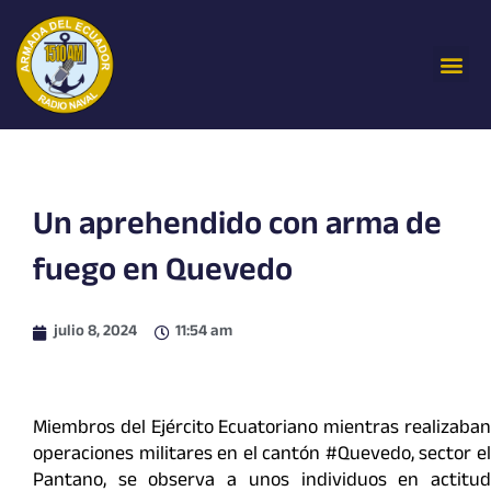
Ir
al
Me
contenido
Un aprehendido con arma de
fuego en Quevedo
julio 8, 2024
11:54 am
Miembros del Ejército Ecuatoriano mientras realizaban
operaciones militares en el cantón #Quevedo, sector el
Pantano, se observa a unos individuos en actitud