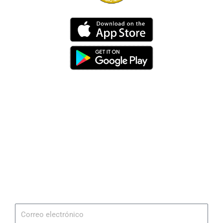
Dirección
Av. 25 de Julio – Base Naval Sur
Teléfonos
0994209939
Email
info@radionaval.com.ec
Suscribirme
Correo
electrónico