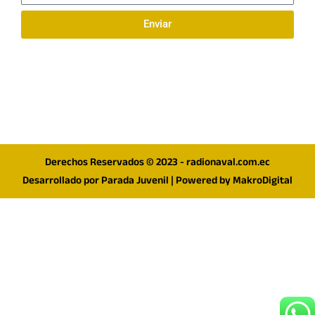
Enviar
Síguenos en redes
F
I
T
a
n
w
c
s
i
e
t
t
Derechos Reservados © 2023 - radionaval.com.ec
b
a
t
Desarrollado por
Parada Juvenil
| Powered by
MakroDigital
o
g
e
o
r
r
k
a
m