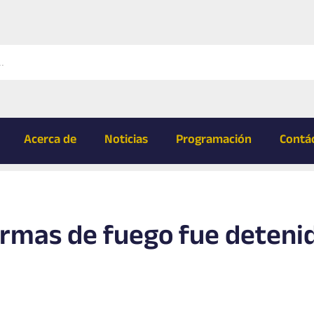
Acerca de
Noticias
Programación
Contá
armas de fuego fue deteni