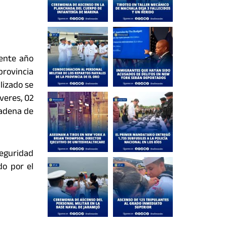
ente año
provincia
lizado se
veres, 02
cadena de
eguridad
do por el