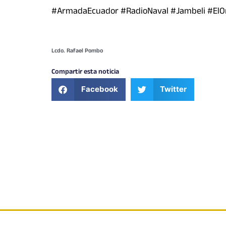
#ArmadaEcuador #RadioNaval #Jambeli #ElOro
Lcdo. Rafael Pombo
Compartir esta noticia
Facebook
Twitter