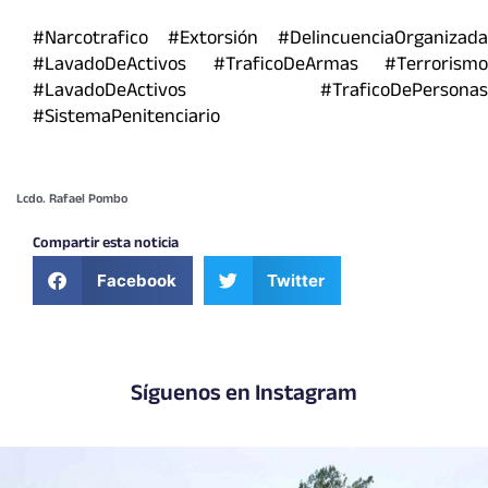
#Narcotrafico #Extorsión #DelincuenciaOrganizada
#LavadoDeActivos #TraficoDeArmas #Terrorismo
#LavadoDeActivos #TraficoDePersonas
#SistemaPenitenciario
Lcdo. Rafael Pombo
Compartir esta noticia
Facebook
Twitter
Síguenos en Instagram