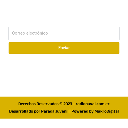
Email
info@radionaval.com.ec
Suscribirme
Correo
electrónico
Enviar
Síguenos en redes
F
I
T
a
n
w
c
s
i
e
t
t
Derechos Reservados © 2023 - radionaval.com.ec
b
a
t
Desarrollado por
Parada Juvenil
| Powered by
MakroDigital
o
g
e
o
r
r