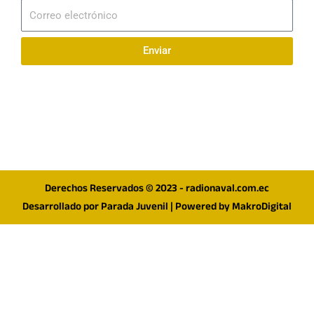
Correo
electrónico
Enviar
Síguenos en redes
F
I
T
a
n
w
c
s
i
e
t
t
Derechos Reservados © 2023 - radionaval.com.ec
b
a
t
Desarrollado por
Parada Juvenil
| Powered by
MakroDigital
o
g
e
o
r
r
k
a
m