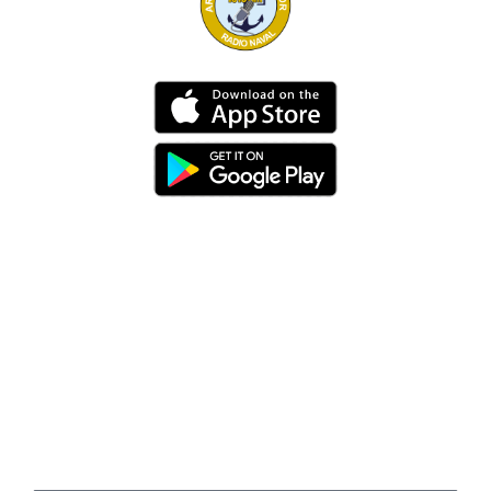
Dirección
Av. 25 de Julio – Base Naval Sur
Teléfonos
0994209939
Email
info@radionaval.com.ec
Suscribirme