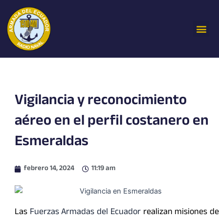
Ir
al
Me
contenido
Vigilancia y reconocimiento
aéreo en el perfil costanero en
Esmeraldas
febrero 14, 2024
11:19 am
Las
Fuerzas Armadas del Ecuador
realizan misiones d