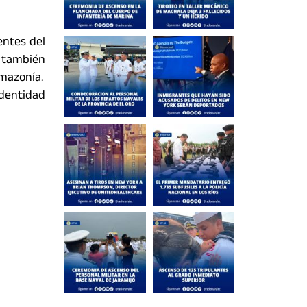
entes del
 también
amazonía.
identidad