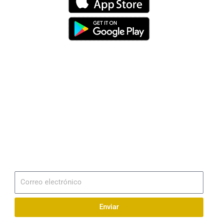
Dirección
Av. 25 de Julio – Base Naval Sur
Teléfonos
0994209939
Email
info@radionaval.com.ec
Suscribirme
Correo
electrónico
Enviar