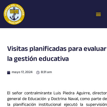
Ir
al
Me
contenido
Visitas planificadas para evaluar
la gestión educativa
mayo 17, 2024
8:31 am
El señor contralmirante Luis Piedra Aguirre, director
general de Educación y Doctrina Naval, como parte de
la planificación institucional ejecutó la supervisión