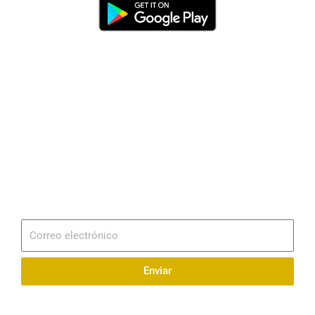
Dirección
Av. 25 de Julio – Base Naval Sur
Teléfonos
0994209939
Email
info@radionaval.com.ec
Suscribirme
Correo
electrónico
Enviar